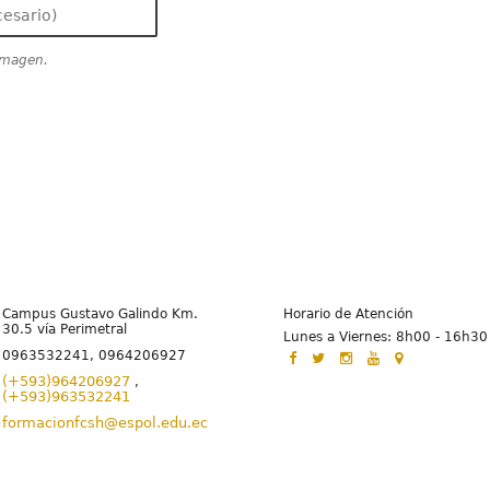
 imagen.
Campus Gustavo Galindo Km.
Horario de Atención
30.5 vía Perimetral
Lunes a Viernes: 8h00 - 16h30
0963532241, 0964206927
(+593)964206927
,
(+593)963532241
formacionfcsh@espol.edu.ec