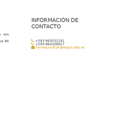
INFORMACIÓN DE
CONTACTO
o Km.
+593-963532241
que 8A
+593-964206927
formacionfcsh@espol.edu.ec