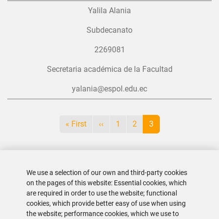
Yalila Alania
Subdecanato
2269081
Secretaria académica de la Facultad
yalania@espol.edu.ec
Pagination
First page
Previous page
Page
Page
Current page
« First
‹‹
1
2
3
We use a selection of our own and third-party cookies
on the pages of this website: Essential cookies, which
are required in order to use the website; functional
cookies, which provide better easy of use when using
the website; performance cookies, which we use to