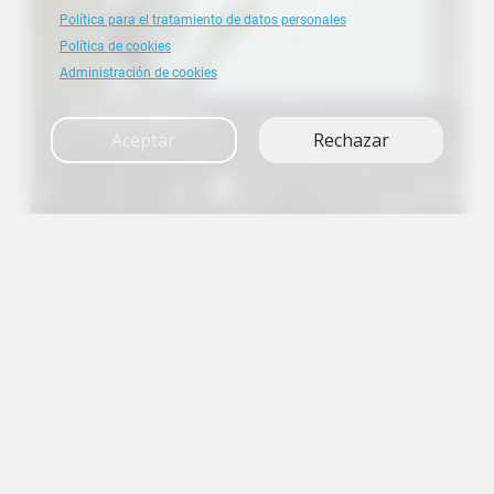
Política para el tratamiento de datos personales
Política de cookies
Administración de cookies
Investigación
Aceptar
Rechazar
A+
A
A-
en
es