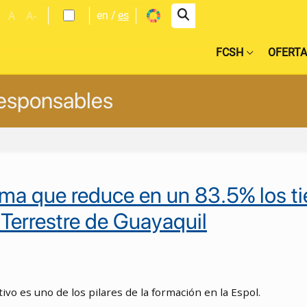
A
A-
en
es
FCSH
OFERTA
esponsables
ema que reduce en un 83.5% los t
 Terrestre de Guayaquil
ivo es uno de los pilares de la formación en la Espol.