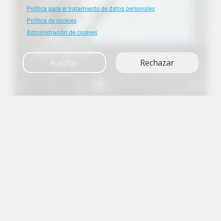
Política para el tratamiento de datos personales
Política de cookies
Administración de cookies
Investigación
Aceptar
Rechazar
A+
A
A-
en
es