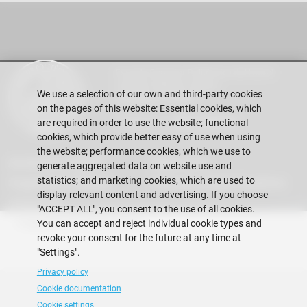
Escuela Superior Politécnica del Litoral
Gustavo Galindo Campus
We use a selection of our own and third-party cookies
Guayaquil - Ecuador
on the pages of this website: Essential cookies, which
Telephones:
+593-4 2269 269
are required in order to use the website; functional
cookies, which provide better easy of use when using
the website; performance cookies, which we use to
Acreditation ACBSP
Regulations
generate aggregated data on website use and
statistics; and marketing cookies, which are used to
Suggestions Mailbox
Frequently Asked Questions
display relevant content and advertising. If you choose
Contact Us
"ACCEPT ALL", you consent to the use of all cookies.
Copyright © 2026 ESPOL
You can accept and reject individual cookie types and
revoke your consent for the future at any time at
"Settings".
Privacy policy
Cookie documentation
Cookie settings