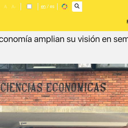
A
A-
en
es
conomía amplian su visión en se