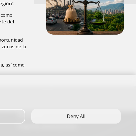
egión”.
s como
rte del
oportunidad
s zonas de la
a, así como
Regulations
Deny All
Frequently Asked Questions