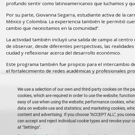
profundo sentir como latinoamericanos que luchamos y que
Por su parte, Giovanna Segarra, estudiante activa de la ca
México y Colombia. La experiencia también le permitió cues
cambio que necesitamos en la comunidad”.
La actividad también incluyó una salida de campo al centro
de observar, desde diferentes perspectivas, las realidades d
ciudad y reflexionar acerca del desarrollo económico.
Este programa también fue propicio para el intercambio de
el fortalecimiento de redes académicas y profesionales pro
We use a selection of our own and third-party cookies on the pa
cookies, which are required in order to use the website; functio
easy of use when using the website; performance cookies, whi
data on website use and statistics; and marketing cookies, whic
content and advertising. If you choose "ACCEPT ALL", you consen
Escuela Superior Politécnica del 
can accept and reject individual cookie types and revoke your c
Gustavo Galindo Campus
Guayaquil - Ecuador
at "Settings".