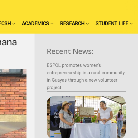
FCSH
ACADEMICS
RESEARCH
STUDENT LIFE
mana
Recent News:
ESPOL promotes women's
entrepreneurship in a rural community
in Guayas through a new volunteer
project