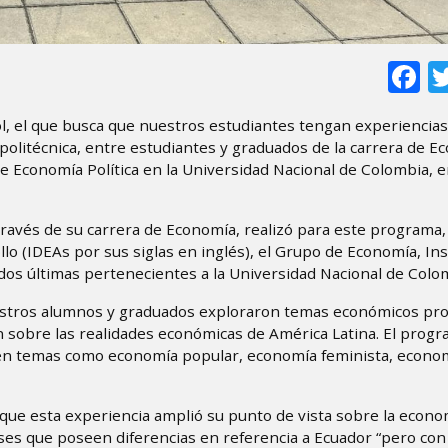
F
ol, el que busca que nuestros estudiantes tengan experiencias
olitécnica, entre estudiantes y graduados de la carrera de E
 Economía Política en la Universidad Nacional de Colombia, en
a través de su carrera de Economía, realizó para este programa,
o (IDEAs por sus siglas en inglés), el Grupo de Economía, Ins
s dos últimas pertenecientes a la Universidad Nacional de Colo
estros alumnos y graduados exploraron temas económicos pr
n sobre las realidades económicas de América Latina. El progr
, en temas como economía popular, economía feminista, econo
que esta experiencia amplió su punto de vista sobre la econom
íses que poseen diferencias en referencia a Ecuador “pero con