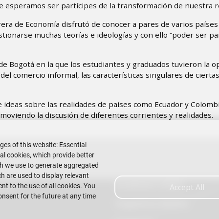
 esperamos ser partícipes de la transformación de nuestra r
rrera de Economía disfrutó de conocer a pares de varios paíse
tionarse muchas teorías e ideologías y con ello “poder ser pa
 de Bogotá en la que los estudiantes y graduados tuvieron la 
el comercio informal, las características singulares de cierta
 ideas sobre las realidades de países como Ecuador y Colombi
moviendo la discusión de diferentes corrientes y realidades.
ges of this website: Essential
nal cookies, which provide better
ch we use to generate aggregated
h are used to display relevant
Acreditation ACBSP
t to the use of all cookies. You
Accept All
Litoral
onsent for the future at any time
Suggestions Mailbox