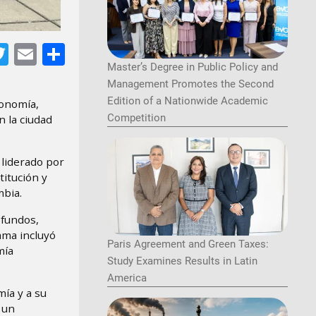
acebook
Twitter
Email
Share
Master’s Degree in Public Policy and
Management Promotes the Second
Edition of a Nationwide Academic
conomía,
Competition
 la ciudad
 liderado por
titución y
mbia.
ofundos,
ama incluyó
Paris Agreement and Green Taxes:
mía
Study Examines Results in Latin
America
ía y a su
 un