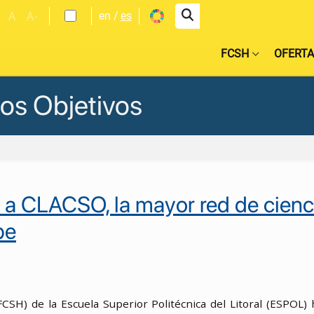
A
A-
en
es
FCSH
OFERTA
los Objetivos
a a CLACSO, la mayor red de cien
be
(FCSH) de la Escuela Superior Politécnica del Litoral (ESPO