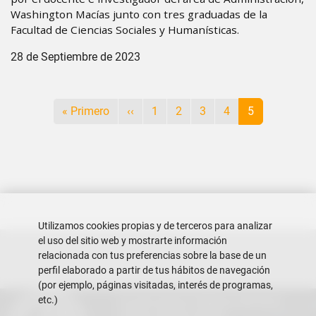
Washington Macías junto con tres graduadas de la
Facultad de Ciencias Sociales y Humanísticas.
28 de Septiembre de 2023
Paginación
Primera página
Página anterior
Página
Página
Página
Página
Página actual
« Primero
‹‹
1
2
3
4
5
Utilizamos cookies propias y de terceros para analizar
el uso del sitio web y mostrarte información
relacionada con tus preferencias sobre la base de un
perfil elaborado a partir de tus hábitos de navegación
(por ejemplo, páginas visitadas, interés de programas,
etc.)
Escuela Superior Politécnica del Litoral
Campus Gustavo Galindo